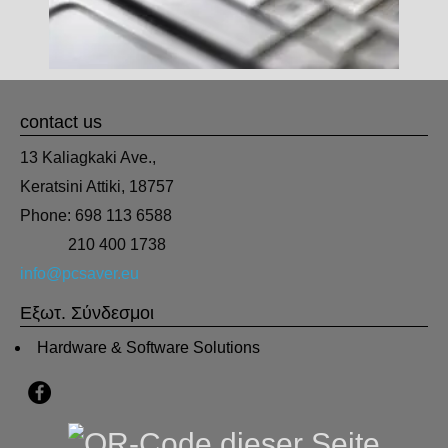
contact us
13 Kaliagkaki Ave.,
Keratsini Attiki, 18757
Phone: 698 113 6588
210 400 1738
info@pcsaver.eu
Εξωτ. Σύνδεσμοι
Hardware & Software Solutions