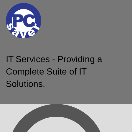
IT Services - Providing a
Complete Suite of IT
Solutions.